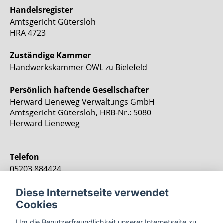
Handelsregister
Amtsgericht Gütersloh
HRA 4723
Zuständige Kammer
Handwerkskammer OWL zu Bielefeld
Persönlich haftende Gesellschafter
Herward Lieneweg Verwaltungs GmbH
Amtsgericht Gütersloh, HRB-Nr.: 5080
Herward Lieneweg
Telefon
05203 884424
Fax
Diese Internetseite verwendet
05203 884425
Cookies
Um die Benutzerfreundlichkeit unserer Internetseite zu